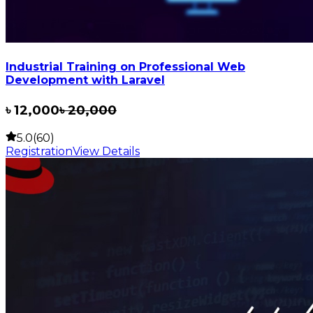
Industrial Training on Professional Web
Development with Laravel
৳
12,000
৳
20,000
5.0(60)
Registration
View Details