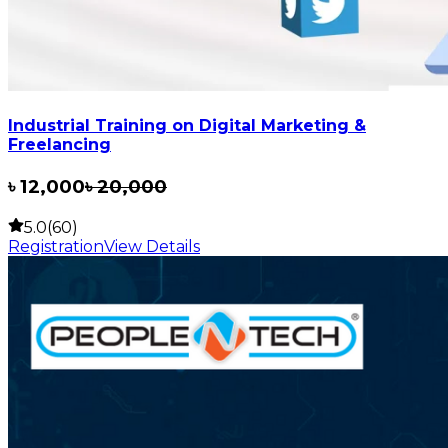
Industrial Training on Digital Marketing &
Freelancing
৳
12,000
৳
20,000
5.0(60)
Registration
View Details