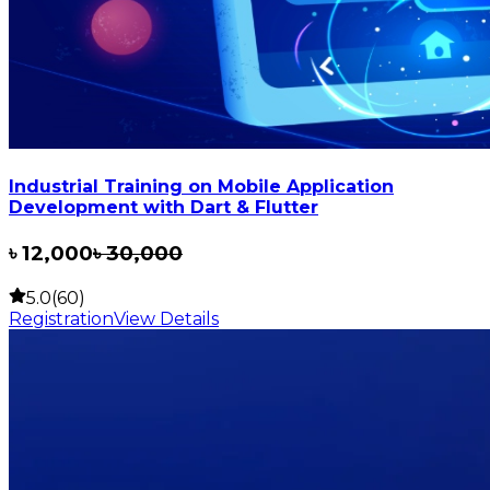
Industrial Training on Mobile Application
Development with Dart & Flutter
৳
12,000
৳
30,000
5.0(60)
Registration
View Details