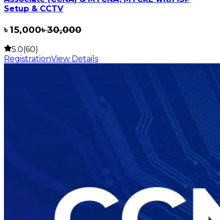
Setup & CCTV
৳
15,000
৳
30,000
5.0(60)
Registration
View Details