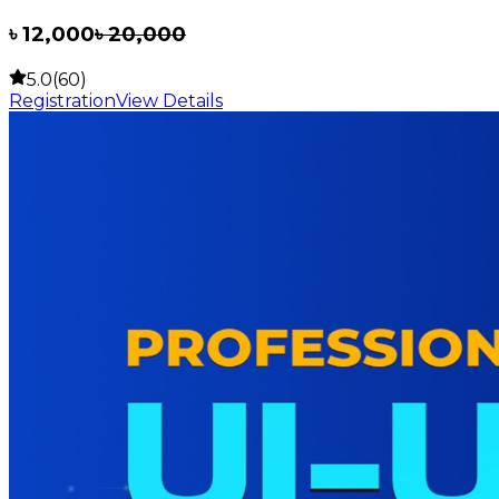
৳
12,000
৳
20,000
5.0(60)
Registration
View Details