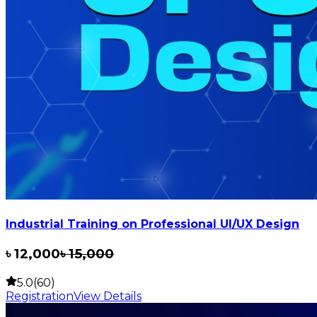
Industrial Training on Professional UI/UX Design
৳
12,000
৳
15,000
5.0(60)
Registration
View Details