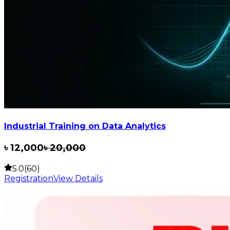
Industrial Training on Data Analytics
৳
12,000
৳
20,000
5.0(60)
Registration
View Details