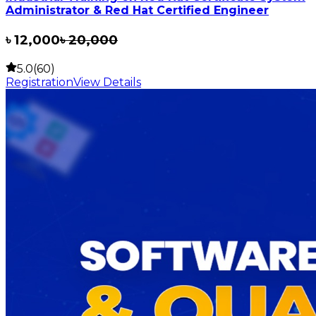
Administrator & Red Hat Certified Engineer
৳
12,000
৳
20,000
5.0(60)
Registration
View Details