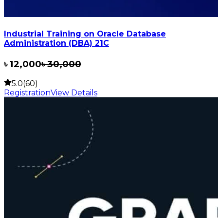
Industrial Training on Oracle Database
Administration (DBA) 21C
৳
12,000
৳
30,000
5.0(60)
Registration
View Details