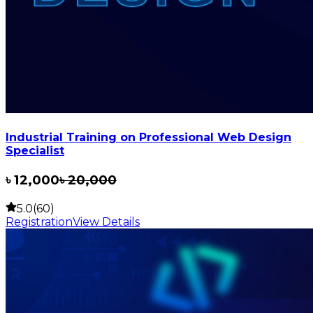
Industrial Training on Professional Web Design
Specialist
৳
12,000
৳
20,000
5.0(60)
Registration
View Details