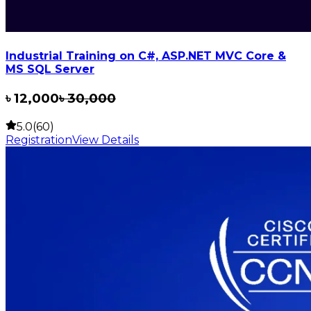
Industrial Training on C#, ASP.NET MVC Core &
MS SQL Server
৳
12,000
৳
30,000
5.0(60)
Registration
View Details