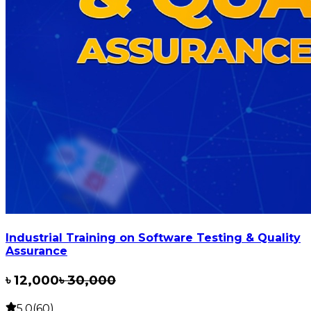
Industrial Training on Software Testing & Quality
Assurance
৳
12,000
৳
30,000
5.0(60)