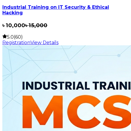
Industrial Training on IT Security & Ethical
Hacking
৳
10,000
৳
15,000
5.0(60)
Registration
View Details